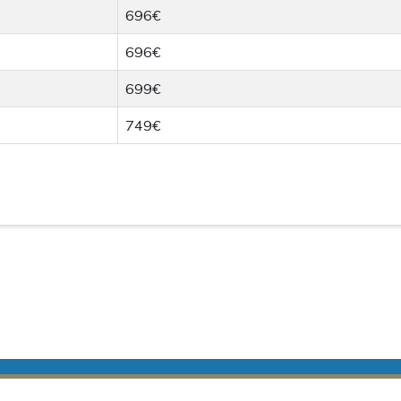
696€
696€
699€
749€
ere marzo
|
Crociere aprile
|
Crociere maggio
|
Crociere giugno
|
Crociere L