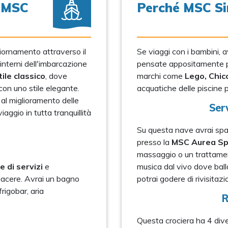
a MSC
Perché MSC Si
ornamento attraverso il
Se viaggi con i bambini, av
nterni dell'imbarcazione
pensate appositamente per
ile classico
, dove
marchi come
Lego, Chic
on uno stile elegante.
acquatiche delle piscine p
al miglioramento delle
Serv
iaggio in tutta tranquillità
Su questa nave avrai spazi
presso la
MSC Aurea S
massaggio o un trattamen
 di servizi
e
musica dal vivo dove ball
piacere. Avrai un bagno
potrai godere di rivisitazio
frigobar, aria
R
Questa crociera ha 4 dive