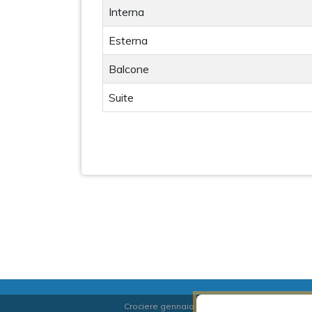
Interna
Esterna
Balcone
Suite
Crociere gennaio
|
Crociere febbraio
|
Croci