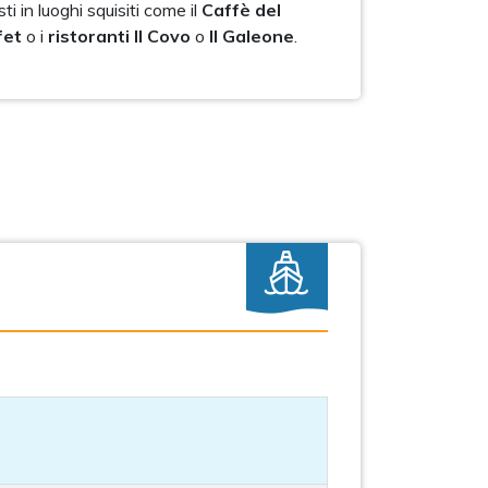
i in luoghi squisiti come il
Caffè del
fet
o i
ristoranti Il Covo
o
Il Galeone
.