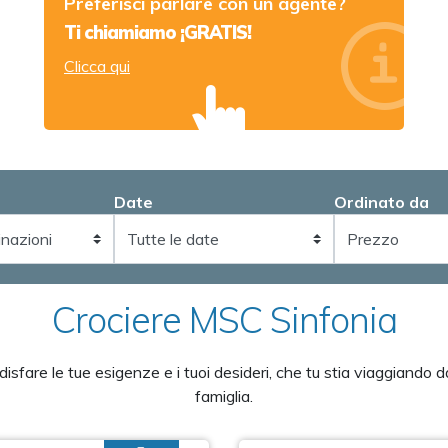
Preferisci parlare con un agente?
Ti chiamiamo ¡GRATIS!
Clicca qui
Date
Ordinato da
Crociere MSC Sinfonia
fare le tue esigenze e i tuoi desideri, che tu stia viaggiando da 
famiglia.