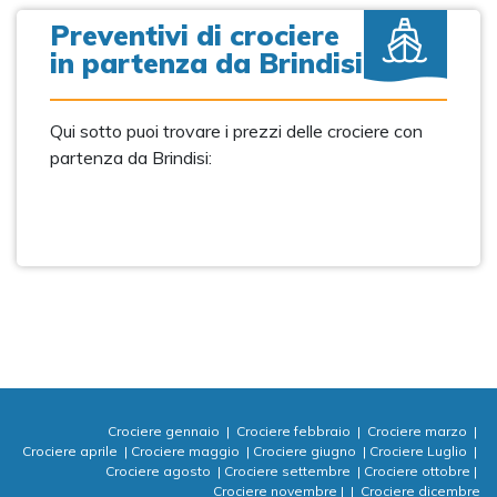
Preventivi di crociere
in partenza da Brindisi
Qui sotto puoi trovare i prezzi delle crociere con
partenza da Brindisi:
Crociere gennaio
|
Crociere febbraio
|
Crociere marzo
|
Crociere aprile
|
Crociere maggio
|
Crociere giugno
|
Crociere Luglio
|
Crociere agosto
|
Crociere settembre
|
Crociere ottobre
|
Crociere novembre
|
|
Crociere dicembre