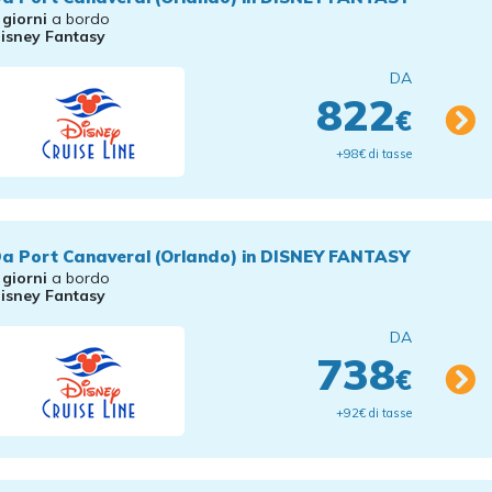
 giorni
a bordo
isney Fantasy
DA
822
€
+98€ di tasse
a Port Canaveral (Orlando) in DISNEY FANTASY
 giorni
a bordo
isney Fantasy
DA
738
€
+92€ di tasse