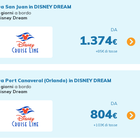
a San Juan in DISNEY DREAM
 giorni
a bordo
isney Dream
DA
1.374
€
+85€ di tasse
a Port Canaveral (Orlando) in DISNEY DREAM
 giorni
a bordo
isney Dream
DA
804
€
+103€ di tasse