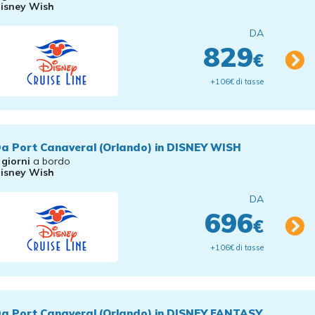
isney Wish
DA
829
€
+106€ di tasse
a Port Canaveral (Orlando) in DISNEY WISH
 giorni
a bordo
isney Wish
DA
696
€
+106€ di tasse
a Port Canaveral (Orlando) in DISNEY FANTASY