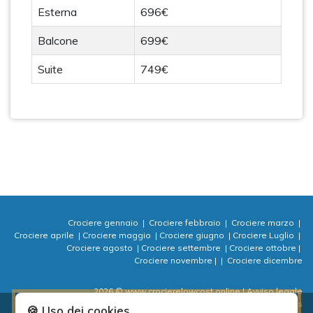
Esterna
696€
Balcone
699€
Suite
749€
Crociere gennaio
|
Crociere febbraio
|
Crociere marzo
|
Crociere aprile
|
Crociere maggio
|
Crociere giugno
|
Crociere Luglio
|
Crociere agosto
|
Crociere settembre
|
Crociere ottobre
|
Crociere novembre
|
|
Crociere dicembre
2026 © www.crocierelowcost.online
| Avviso legale
| Informativa sulla Privacy
| Politica dei cookie
| ⚙ Cookies
🍪 Uso dei cookies