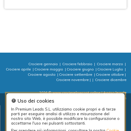
Crociere gennaio
|
Crociere febbraio
|
Crociere marzo
|
Crociere aprile
|
Crociere maggio
|
Crociere giugno
|
Crociere Luglio
|
Crociere agosto
|
Crociere settembre
|
Crociere ottobre
|
Crociere novembre
|
|
Crociere dicembre
2026 © www.crocierelowcost.online
| Avviso legale
| Informativa sulla Privacy
| Politica dei cookie
| ⚙ Cookies
🍪 Uso dei cookies
In Premium Leads S.L. utilizziamo cookie propri e di terze
Progetto locale per l'occupazione della diputación de A Coruña: PEL
parti per eseguire analisi di utilizzo e misurazione del
Emprende actividades 2018.
nostro sito Web, è possibile modificare la configurazione o
accettarne l'uso nei pulsanti sottostanti.
Per prendere più informazioni, consultare la nostra
Cookie