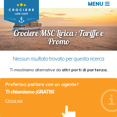
MENU
Crociere MSC Lirica : Tariffe e
Promo
Nessun risultato trovato per questa ricerca
Ti mostriamo alternative da
altri porti di partenza.
Preferisci parlare con un agente?
Ti chiamiamo ¡GRATIS!
Clicca qui