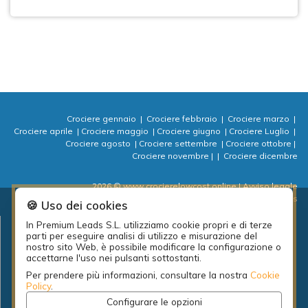
Crociere gennaio
|
Crociere febbraio
|
Crociere marzo
|
Crociere aprile
|
Crociere maggio
|
Crociere giugno
|
Crociere Luglio
|
Crociere agosto
|
Crociere settembre
|
Crociere ottobre
|
Crociere novembre
|
|
Crociere dicembre
2026 © www.crocierelowcost.online
| Avviso legale
| Informativa sulla Privacy
| Politica dei cookie
| ⚙ Cookies
🍪 Uso dei cookies
In Premium Leads S.L. utilizziamo cookie propri e di terze
Progetto locale per l'occupazione della diputación de A Coruña: PEL
parti per eseguire analisi di utilizzo e misurazione del
Emprende actividades 2018.
nostro sito Web, è possibile modificare la configurazione o
accettarne l'uso nei pulsanti sottostanti.
Per prendere più informazioni, consultare la nostra
Cookie
Policy
.
Configurare le opzioni