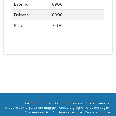
Esterna
696€
Balcone
699€
Suite
749€
Crociere gennaio
|
Crociere febbraio
|
Crociere marzo
|
Crociere aprile
|
Crociere maggio
|
Crociere giugno
|
Crociere Luglio
|
Crociere agosto
|
Crociere settembre
|
Crociere ottobre
|